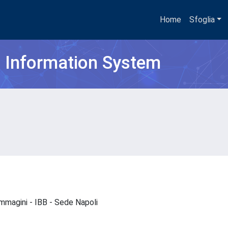
Home
Sfoglia
h Information System
oimmagini - IBB - Sede Napoli