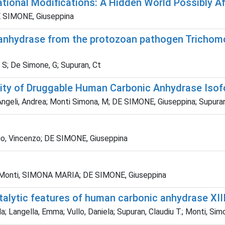
ional Modifications: A Hidden World Possibly Af
DE SIMONE, Giuseppina
c anhydrase from the protozoan pathogen Trichomo
a, S; De Simone, G; Supuran, Ct
avity of Druggable Human Carbonic Anhydrase Iso
geli, Andrea; Monti Simona, M; DE SIMONE, Giuseppina; Supuran C
rio, Vincenzo; DE SIMONE, Giuseppina
a; Monti, SIMONA MARIA; DE SIMONE, Giuseppina
talytic features of human carbonic anhydrase XII
; Langella, Emma; Vullo, Daniela; Supuran, Claudiu T.; Monti, Sim