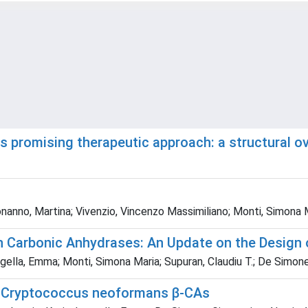
as promising therapeutic approach: a structural o
uonanno, Martina; Vivenzio, Vincenzo Massimiliano; Monti, Simona
n Carbonic Anhydrases: An Update on the Design o
angella, Emma; Monti, Simona Maria; Supuran, Claudiu T.; De Simon
d Cryptococcus neoformans β-CAs