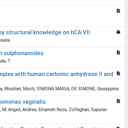
 by structural knowledge on hCA VII
osaria
th sulphonamides
diu T.
omplex with human carbonic anhydrase II and
andra, Bhushan; Monti, SIMONA MARIA; DE SIMONE, Giuseppina
homonas vaginalis
a, M; Angeli, Andrea; Emameh Reza, Zolfaghari; Supuran