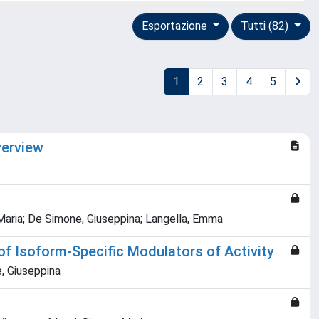
Esportazione
Tutti (82)
1
2
3
4
5
verview
 Maria; De Simone, Giuseppina; Langella, Emma
f Isoform-Specific Modulators of Activity
e, Giuseppina