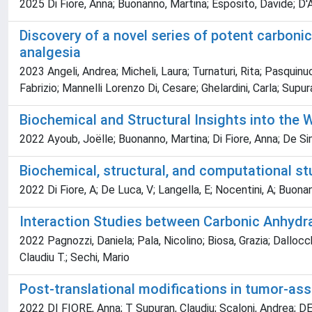
2025 Di Fiore, Anna; Buonanno, Martina; Esposito, Davide; D'
Discovery of a novel series of potent carbonic 
analgesia
2023 Angeli, Andrea; Micheli, Laura; Turnaturi, Rita; Pasqui
Fabrizio; Mannelli Lorenzo Di, Cesare; Ghelardini, Carla; Supur
Biochemical and Structural Insights into the
2022 Ayoub, Joëlle; Buonanno, Martina; Di Fiore, Anna; De S
Biochemical, structural, and computational s
2022 Di Fiore, A; De Luca, V; Langella, E; Nocentini, A; Buon
Interaction Studies between Carbonic Anhydra
2022 Pagnozzi, Daniela; Pala, Nicolino; Biosa, Grazia; Dalloc
Claudiu T.; Sechi, Mario
Post-translational modifications in tumor-as
2022 DI FIORE, Anna; T Supuran, Claudiu; Scaloni, Andrea; 