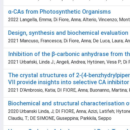
α-CAs from Photosynthetic Organisms
2022 Langella, Emma; Di Fiore, Anna; Alterio, Vincenzo; Mont
Design, synthesis and biochemical evaluation 
2021 Mancuso, Francesca; Di Fiore, Anna; De Luca, Laura; Ang
Inhibition of the β-carbonic anhydrase from 
2021 Urbański, Linda J.; Angeli, Andrea; Hytönen, Vesa P.; Di 
The crystal structures of 2-(4-benzhydrylpip
VII provide insights into selective CA inhibit
2021 D'Ambrosio, Katia; DI FIORE, Anna; Buonanno, Martina;
Biochemical and structural characterisation 
2020 Urbanski Linda, J; DI FIORE, Anna; Azizi, Latifeh; Hyto
Claudiu, T; DE SIMONE, Giuseppina; Parkkila, Seppo