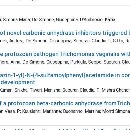
i, Simona Maria; De Simone, Giuseppina; D’Ambrosio, Katia
of novel carbonic anhydrase inhibitors triggered
eli, Andrea; De Simone, Giuseppina; Supuran, Claudiu T.; Gitto, R
the protozoan pathogen Trichomonas vaginalis wi
Fiore, Anna; De Simone, Giuseppina; Parkkila, Seppo; Supuran, Clau
erazin-1-yl)-N-(4-sulfamoylphenyl)acetamide in c
or development
 Kumari, Shikha; Tiwari, Manisha; Supuran Claudiu, T; Mishra Ch
of a protozoan beta-carbonic anhydrase fromTric
nen Vesa, P; Kuuslahti, Marianne; Buonanno, Martina; Monti Simon