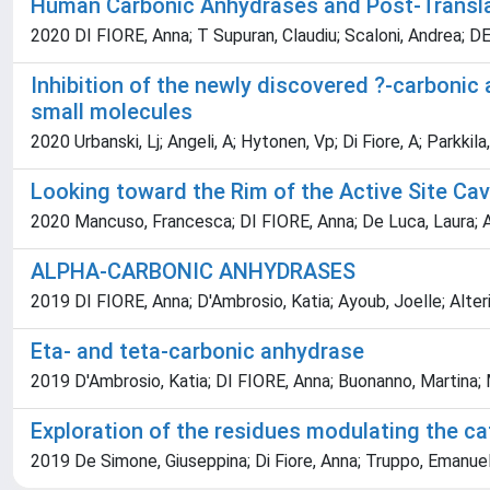
Human Carbonic Anhydrases and Post-Translat
2020 DI FIORE, Anna; T Supuran, Claudiu; Scaloni, Andrea; 
Inhibition of the newly discovered ?-carboni
small molecules
2020 Urbanski, Lj; Angeli, A; Hytonen, Vp; Di Fiore, A; Parkkil
Looking toward the Rim of the Active Site C
2020 Mancuso, Francesca; DI FIORE, Anna; De Luca, Laura; An
ALPHA-CARBONIC ANHYDRASES
2019 DI FIORE, Anna; D'Ambrosio, Katia; Ayoub, Joelle; Alte
Eta- and teta-carbonic anhydrase
2019 D'Ambrosio, Katia; DI FIORE, Anna; Buonanno, Martin
Exploration of the residues modulating the ca
2019 De Simone, Giuseppina; Di Fiore, Anna; Truppo, Emanuela