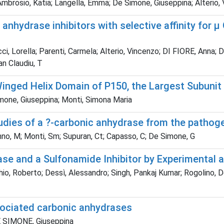
Ambrosio, Katia; Langella, Emma; De Simone, Giuseppina; Alterio,
anhydrase inhibitors with selective affinity for μ
nucci, Lorella; Parenti, Carmela; Alterio, Vincenzo; DI FIORE, An
an Claudiu, T
 Winged Helix Domain of P150, the Largest Subuni
imone, Giuseppina; Monti, Simona Maria
tudies of a ?-carbonic anhydrase from the pathog
anno, M; Monti, Sm; Supuran, Ct; Capasso, C; De Simone, G
se and a Sulfonamide Inhibitor by Experimental 
chio, Roberto; Dessì, Alessandro; Singh, Pankaj Kumar; Rogolino, 
sociated carbonic anhydrases
DE SIMONE, Giuseppina