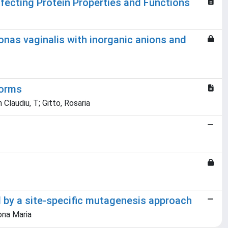
fecting Protein Properties and Functions
nas vaginalis with inorganic anions and
forms
laudiu, T; Gitto, Rosaria
I by a site-specific mutagenesis approach
ona Maria