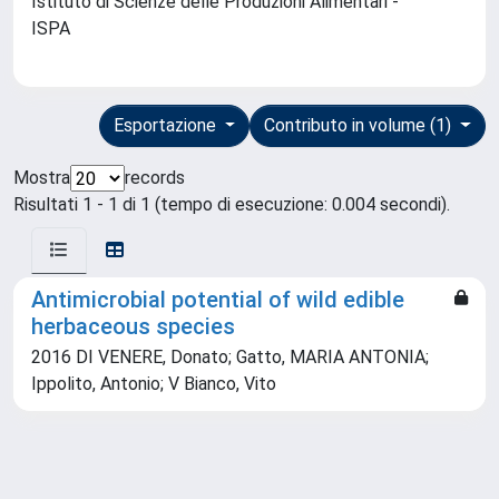
Istituto di Scienze delle Produzioni Alimentari -
ISPA
Esportazione
Contributo in volume (1)
Mostra
records
Risultati 1 - 1 di 1 (tempo di esecuzione: 0.004 secondi).
Antimicrobial potential of wild edible
herbaceous species
2016 DI VENERE, Donato; Gatto, MARIA ANTONIA;
Ippolito, Antonio; V Bianco, Vito