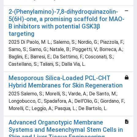
2-(Phenylamino)-7,8-dihydroquinazolin-
5(6H)-one, a promising scaffold for MAO-
B inhibitors with potential GSK3β
targeting
2025 Di Paolo, M. L.; Salerno, S.; Nordio, G.; Piazzola, F.;
Sarno, S.; Sarno, G.; Natale, B.; Poggetti, V.; Borreca, A.;
Baglini, E.; Barresi, E.; Da Settimo, F.; Cosconati, S.;
Castellano, S.; Taliani, S.; Dalla Via, L.
Mesoporous Silica-Loaded PCL-CHT
Hybrid Membranes for Skin Regeneration
2025 Salerno, S.; Morelli, S.; Varde, A.; De Santo, M.;
Longobucco, C.; Spadafora, A.; Dell'Olio, G.; Giordano, F.;
Morelli, C.; Leggio, A.; Pasqua, L.; De Bartolo, L.
Advanced Organotypic Membrane
Systems and Mesenchymal Stem Cells in