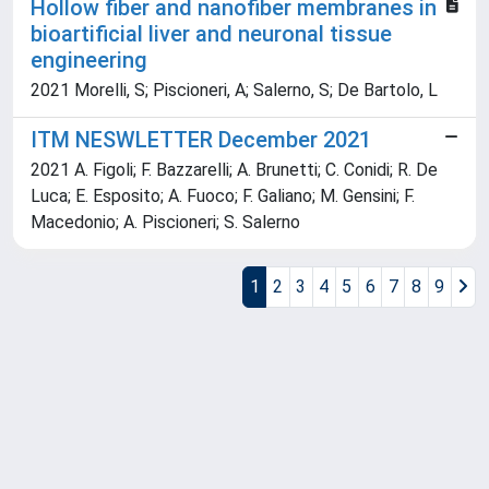
Hollow fiber and nanofiber membranes in
bioartificial liver and neuronal tissue
engineering
2021 Morelli, S; Piscioneri, A; Salerno, S; De Bartolo, L
ITM NESWLETTER December 2021
2021 A. Figoli; F. Bazzarelli; A. Brunetti; C. Conidi; R. De
Luca; E. Esposito; A. Fuoco; F. Galiano; M. Gensini; F.
Macedonio; A. Piscioneri; S. Salerno
1
2
3
4
5
6
7
8
9
Powered by
IRIS
-
about IRIS
-