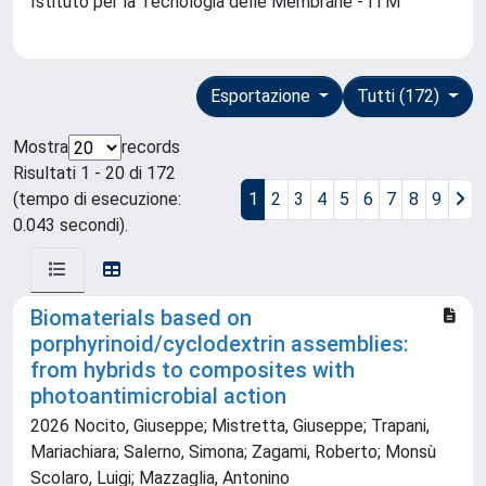
Istituto per la Tecnologia delle Membrane - ITM
Esportazione
Tutti (172)
Mostra
records
Risultati 1 - 20 di 172
(tempo di esecuzione:
1
2
3
4
5
6
7
8
9
0.043 secondi).
Biomaterials based on
porphyrinoid/cyclodextrin assemblies:
from hybrids to composites with
photoantimicrobial action
2026 Nocito, Giuseppe; Mistretta, Giuseppe; Trapani,
Mariachiara; Salerno, Simona; Zagami, Roberto; Monsù
Scolaro, Luigi; Mazzaglia, Antonino