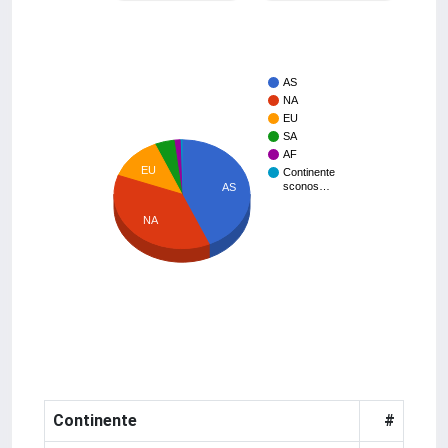
AS
NA
EU
SA
AF
EU
Continente
sconos…
AS
NA
Continente
#