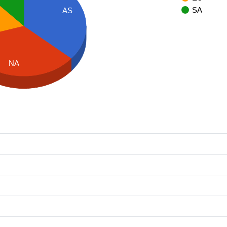
SA
AS
NA