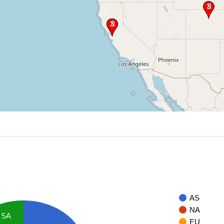
AS
NA
SA
EU