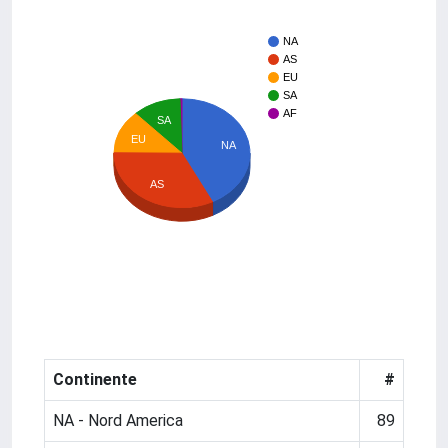
NA
AS
EU
SA
AF
SA
EU
NA
AS
Continente
#
NA - Nord America
89