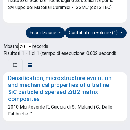
Istituto di Scienza, Tecnologia e Sostenibilità per lo
Sviluppo dei Materiali Ceramici - ISSMC (ex ISTEC)
Esportazione
Contributo in volume (1)
Mostra
records
Risultati 1 - 1 di 1 (tempo di esecuzione: 0.002 secondi).
Densification, microstructure evolution
and mechanical properties of ultrafine
SiC particle dispersed ZrB2 matrix
composites
2010 Monteverde F.; Guicciardi S.; Melandri C.; Dalle
Fabbriche D.