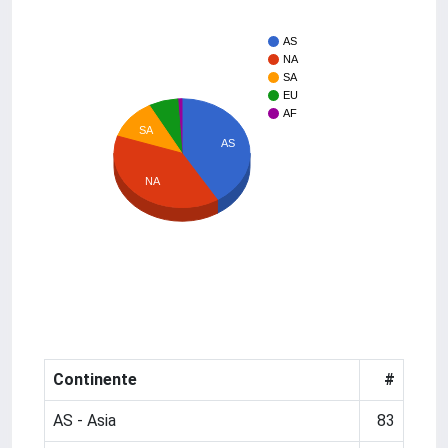
AS
NA
SA
EU
AF
SA
AS
NA
Continente
#
AS - Asia
83