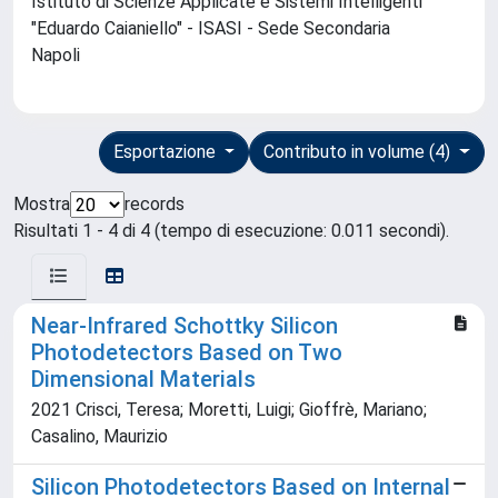
Istituto di Scienze Applicate e Sistemi Intelligenti
"Eduardo Caianiello" - ISASI - Sede Secondaria
Napoli
Esportazione
Contributo in volume (4)
Mostra
records
Risultati 1 - 4 di 4 (tempo di esecuzione: 0.011 secondi).
Near-Infrared Schottky Silicon
Photodetectors Based on Two
Dimensional Materials
2021 Crisci, Teresa; Moretti, Luigi; Gioffrè, Mariano;
Casalino, Maurizio
Silicon Photodetectors Based on Internal