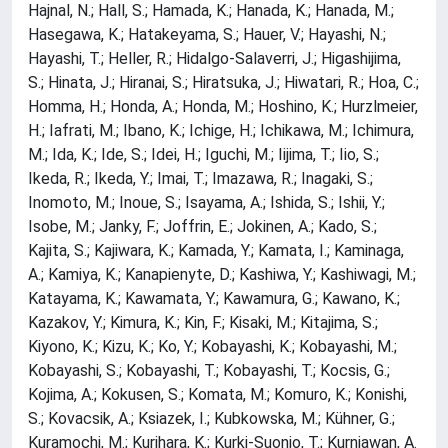
Hajnal, N.; Hall, S.; Hamada, K.; Hanada, K.; Hanada, M.;
Hasegawa, K.; Hatakeyama, S.; Hauer, V.; Hayashi, N.;
Hayashi, T.; Heller, R.; Hidalgo-Salaverri, J.; Higashijima,
S.; Hinata, J.; Hiranai, S.; Hiratsuka, J.; Hiwatari, R.; Hoa, C.;
Homma, H.; Honda, A.; Honda, M.; Hoshino, K.; Hurzlmeier,
H.; Iafrati, M.; Ibano, K.; Ichige, H.; Ichikawa, M.; Ichimura,
M.; Ida, K.; Ide, S.; Idei, H.; Iguchi, M.; Iijima, T.; Iio, S.;
Ikeda, R.; Ikeda, Y.; Imai, T.; Imazawa, R.; Inagaki, S.;
Inomoto, M.; Inoue, S.; Isayama, A.; Ishida, S.; Ishii, Y.;
Isobe, M.; Janky, F.; Joffrin, E.; Jokinen, A.; Kado, S.;
Kajita, S.; Kajiwara, K.; Kamada, Y.; Kamata, I.; Kaminaga,
A.; Kamiya, K.; Kanapienyte, D.; Kashiwa, Y.; Kashiwagi, M.;
Katayama, K.; Kawamata, Y.; Kawamura, G.; Kawano, K.;
Kazakov, Y.; Kimura, K.; Kin, F.; Kisaki, M.; Kitajima, S.;
Kiyono, K.; Kizu, K.; Ko, Y.; Kobayashi, K.; Kobayashi, M.;
Kobayashi, S.; Kobayashi, T.; Kobayashi, T.; Kocsis, G.;
Kojima, A.; Kokusen, S.; Komata, M.; Komuro, K.; Konishi,
S.; Kovacsik, A.; Ksiazek, I.; Kubkowska, M.; Kühner, G.;
Kuramochi, M.; Kurihara, K.; Kurki-Suonio, T.; Kurniawan, A.