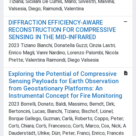
Tiziana; Siciliani De Cumis, Mario; Silvestri, Malvina;
Valsesia, Diego; Raimondi, Valentina
DIFFRACTION EFFICIENCY-AWARE
RECONSTRUCTION FOR COMPRESSIVE
SENSING IN THE MID-INFRARED
2023 Tiziano Bianchi; Donatella Guzzi; Cinzia Lastri;
Enrico Magli; Vanni Nardino; Lorenzo Palombi; Nicola
Prette; Valentina Raimondi; Diego Valsesia
Exploring the Potential of Compressive
Sensing Payloads for Earth Observation
from Geostationary Platforms: An
Instrumental Concept for Fire Monitoring
2023 Borrelli, Donato; Baldi, Massimo; Berndt, Dirk;
Bertoncini, Lucas; Bianchi, Tiziano; Bischof, Lionel;
Borque Gallego, Guzman; Carlà, Roberto; Coppo, Peter;
Corti, Chiara; Corti, Francesco; Corti, Marco; Cox, Nick; A
Dauderstädt, Ulrike; Dürr, Peter; Franci, Enrico; Francés