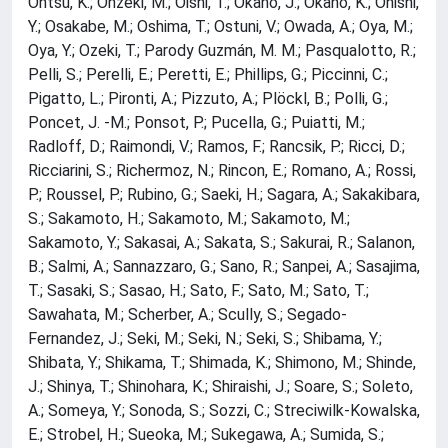
Ohtsu, K.; Ohzeki, M.; Oishi, T.; Okano, J.; Okano, K.; Onishi,
Y.; Osakabe, M.; Oshima, T.; Ostuni, V.; Owada, A.; Oya, M.;
Oya, Y.; Ozeki, T.; Parody Guzmán, M. M.; Pasqualotto, R.;
Pelli, S.; Perelli, E.; Peretti, E.; Phillips, G.; Piccinni, C.;
Pigatto, L.; Pironti, A.; Pizzuto, A.; Plöckl, B.; Polli, G.;
Poncet, J. -M.; Ponsot, P.; Pucella, G.; Puiatti, M.;
Radloff, D.; Raimondi, V.; Ramos, F.; Rancsik, P.; Ricci, D.;
Ricciarini, S.; Richermoz, N.; Rincon, E.; Romano, A.; Rossi,
P.; Roussel, P.; Rubino, G.; Saeki, H.; Sagara, A.; Sakakibara,
S.; Sakamoto, H.; Sakamoto, M.; Sakamoto, M.;
Sakamoto, Y.; Sakasai, A.; Sakata, S.; Sakurai, R.; Salanon,
B.; Salmi, A.; Sannazzaro, G.; Sano, R.; Sanpei, A.; Sasajima,
T.; Sasaki, S.; Sasao, H.; Sato, F.; Sato, M.; Sato, T.;
Sawahata, M.; Scherber, A.; Scully, S.; Segado-
Fernandez, J.; Seki, M.; Seki, N.; Seki, S.; Shibama, Y.;
Shibata, Y.; Shikama, T.; Shimada, K.; Shimono, M.; Shinde,
J.; Shinya, T.; Shinohara, K.; Shiraishi, J.; Soare, S.; Soleto,
A.; Someya, Y.; Sonoda, S.; Sozzi, C.; Streciwilk-Kowalska,
E.; Strobel, H.; Sueoka, M.; Sukegawa, A.; Sumida, S.;