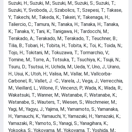
Suzuki, H.; Suzuki, M.; Suzuki, M.; Suzuki, S.; Suzuki, T.;
Suzuki, Y.; Svoboda, J.; Szabolics, T.; Szepesi, T.; Takase,
Y.; Takechi, M.; Takeda, K.; Takeiri, Y.; Takenaga, H.;
Taliercio, C.; Tamura, N.; Tanaka, H.; Tanaka, H.; Tanaka,
K.; Tanaka, Y.; Tani, K.; Tanigawa, H.; Tardocchi, M.;
Terakado, A.; Terakado, M.; Terakado, T.; Teuchner, B.;
Tilia, B.; Tobari, H.; Tobita, H.; Tobita, K.; Toi, K.; Toida, N.;
Tojo, H.; Tokitani, M.; Tokuzawa, T.; Tormarchio, V.;
Tomine, M.; Torre, A.; Totsuka, T.; Tsuchiya, K.; Tsujii, N.;
Tsuru, D.; Tsutsui, H.; Uchida, M.; Ueda, Y.; Uno, J.; Urano,
H.; Usui, K.; Utoh, H.; Valisa, M.; Vallar, M.; Vallcorba-
Carbonel, R.; Vallet, J. -C.; Varela, J.; Vega, J.; Verrecchia,
M.; Vieillard, L.; Villone, F.; Vincenzi, P.; Wada, K.; Wada, R.;
Wakatsuki, T.; Wanner, M.; Watanabe, F.; Watanabe, K.;
Watanabe, S.; Wauters, T.; Wiesen, S.; Wischmeier, M.;
Yagi, M.; Yagyu, J.; Yajima, M.; Yamamoto, S.; Yamanaka,
H.; Yamauchi, K.; Yamauchi, Y.; Yamazaki, H.; Yamazaki, K.;
Yamazaki, R.; Yamoto, S.; Yanagi, S.; Yanagihara, K.;
Yokooka, S.; Yokoyama, M.; Yokoyama, T.; Yoshida, M.;