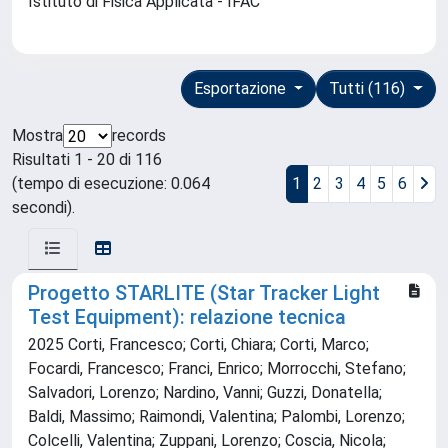
Istituto di Fisica Applicata - IFAC
Esportazione
Tutti (116)
Mostra
records
Risultati 1 - 20 di 116
(tempo di esecuzione: 0.064
1
2
3
4
5
6
secondi).
Progetto STARLITE (Star Tracker Light
Test Equipment): relazione tecnica
2025 Corti, Francesco; Corti, Chiara; Corti, Marco;
Focardi, Francesco; Franci, Enrico; Morrocchi, Stefano;
Salvadori, Lorenzo; Nardino, Vanni; Guzzi, Donatella;
Baldi, Massimo; Raimondi, Valentina; Palombi, Lorenzo;
Colcelli, Valentina; Zuppani, Lorenzo; Coscia, Nicola;