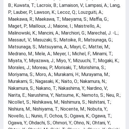
B.; Kuwata, T.; Lacroix, B.; Lamaison, V.; Lampasi, A.; Lang,
P.; Lauber, P.; Lawson, K.; Lecoz, Q.; Louzguiti, A.;
Maekawa, R.; Maekawa, T.; Maeyama, S.; Maffia, G.;
Maget, P.; Mailloux, J.; Maione, I.; Maistrello, A.;
Malinowski, K.; Mancini, A.; Marchiori, G.; Marechal, J. -L.;
Massaut, V.; Masuzaki, S.; Matoike, R.; Matsunaga, G.;
Matsunaga, S.; Matsuyama, A.; Mayri, C.; Mattei, M.;
Medrano, M.; Mele, A.; Meyer, I.; Michel, F.; Minami, T.;
Miyata, Y.; Miyazawa, J.; Miyo, Y.; Mizuuchi, T.; Mogaki, K.;
Morales, J.; Moreau, P.; Morisaki, T.; Morishima, S.;
Moriyama, S.; Moro, A.; Murakami, H.; Murayama, M.;
Murakami, S.; Nagasaki, K.; Naito, O.; Nakamura, N.;
Nakamura, S.; Nakano, T.; Nakashima, Y.; Nardino, V.;
Narita, E.; Narushima, Y.; Natsume, K.; Nemoto, S.; Neu, R.;
Nicollet, S.; Nishikawa, M.; Nishimura, S.; Nishitani, T.;
Nishiura, M.; Nishiyama, T.; Nocente, M.; Nobuta, Y.;
Novello, L.; Nunio, F.; Ochoa, S.; Ogawa, K.; Ogawa, T.;
Ogawa, Y.; Ohdachi, S.; Ohmori, Y.; Ohno, N.; Ohtani, Y.;