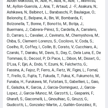
Abdel Maksoud, W.; Abe, H.; Aiba, N.; Abe, T.; Akimitsu,
M.; Ayllon-Guerola, J.; Arai, T.; Artaud, J. -F.; Asakura, N.;
Ashikawa, N.; Balbinot, L.; Barabaschi, P.; Baulaigue, O.;
Belonohy, E.; Belpane, A.; Bin, W.; Bombarda, F.;
Bolzonella, T.; Bonne, F.; Bonotto, M.; Botija, J.;
Buermans, J.; Cabrera-Pérez, S.; Cardella, A.; Carralero,
D.; Carraro, L.; Cavalier, J.; Cavinato, M.; Chernyshova, M.;
Chiba, S.; Clement-Lorenzo, S.; Cocilovo, V.; Coda, S.;
Coelho, R.; Coffey, I.; Collin, B.; Corato, V.; Cucchiaro, A.;
Czarski, T.; Dairaku, M.; Davis, S.; Day, C.; Dela Luna, E.; De
Tommasi, G.; Decool, P.; Di Pace, L.; Dibon, M.; Disset, G.;
D’Lsa, F.; Ejiri, A.; Endo, Y.; Ezumi, N.; Falchetto, G.;
Fassina, A.; Fejoz, P.; Ferro, A.; Fietz, W.; Figini, L.; Fornal,
T.; Frello, G.; Fujita, T.; Fukuda, T.; Fukui, K.; Fukumoto, M.;
Funaba, H.; Furukawa, M.; Futatani, S.; Gabellieri, L.; Gaio,
E.; Galazka, K.; Garcia, J.; Garcia-Dominguez, J.; Garcia-
Lopez, J.; Garcia-Munoz, M.; Garzotti, L.; Gasparini, F.;
Gharafi, S.; Giacomelli, L.; Ginoulhiac, G.; Giruzzi, G.;
Giudicotti, L.; Gonzalez-Martin, J.; Guillén-González, R.;