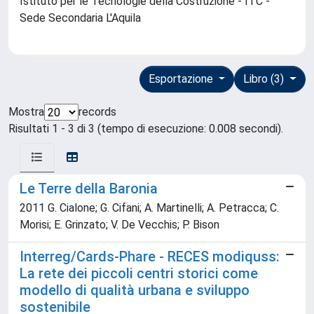
Istituto per le Tecnologie della Costruzione - ITC -
Sede Secondaria L'Aquila
Esportazione
Libro (3)
Mostra
records
Risultati 1 - 3 di 3 (tempo di esecuzione: 0.008 secondi).
Le Terre della Baronia
2011 G. Cialone; G. Cifani; A. Martinelli; A. Petracca; C.
Morisi; E. Grinzato; V. De Vecchis; P. Bison
Interreg/Cards-Phare - RECES modiquss:
La rete dei piccoli centri storici come
modello di qualità urbana e sviluppo
sostenibile