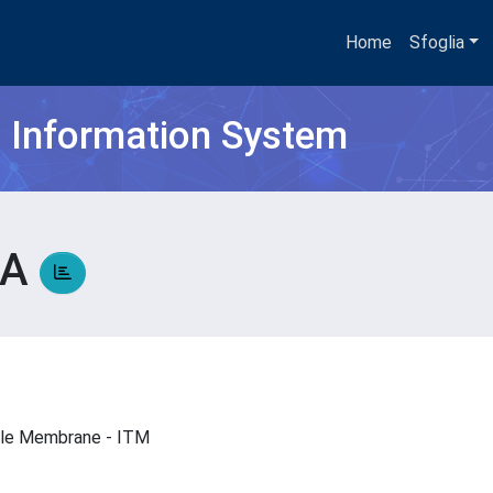
Home
Sfoglia
h Information System
LA
delle Membrane - ITM