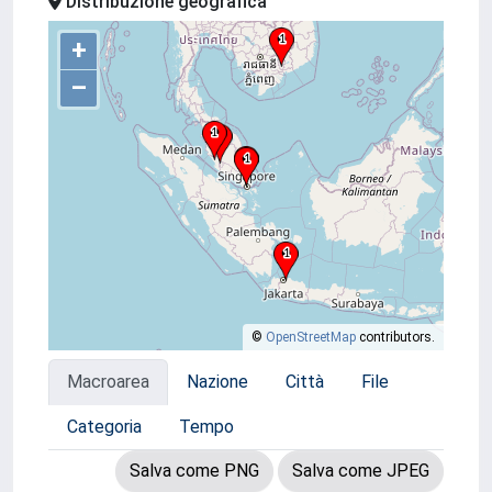
Distribuzione geografica
+
–
©
OpenStreetMap
contributors.
Macroarea
Nazione
Città
File
Categoria
Tempo
Salva come PNG
Salva come JPEG