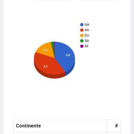
NA
AS
EU
SA
AF
EU
NA
AS
Continente
#