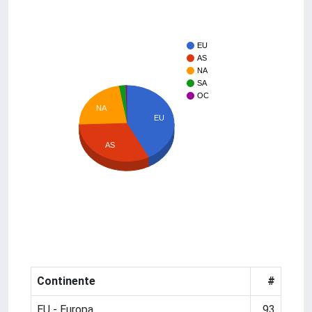
EU
AS
NA
SA
OC
NA
EU
AS
Continente
#
EU - Europa
93