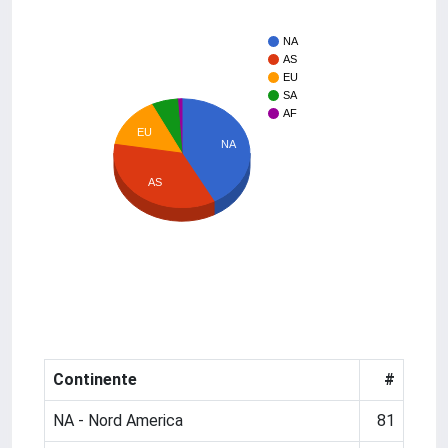
NA
AS
EU
SA
AF
EU
NA
AS
Continente
#
NA - Nord America
81