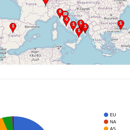
EU
NA
AS