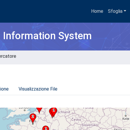
Home
Sfoglia
h Information System
cercatore
zione
Visualizzazione File