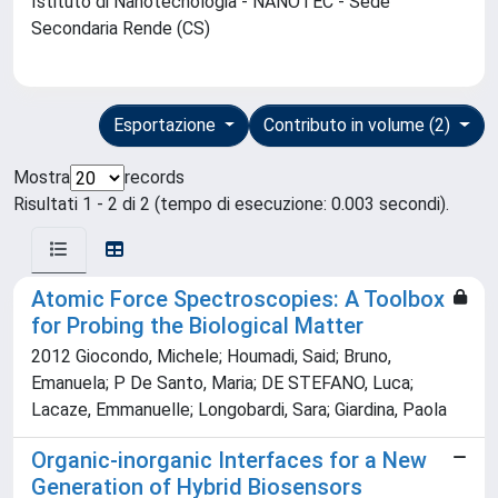
Istituto di Nanotecnologia - NANOTEC - Sede
Secondaria Rende (CS)
Esportazione
Contributo in volume (2)
Mostra
records
Risultati 1 - 2 di 2 (tempo di esecuzione: 0.003 secondi).
Atomic Force Spectroscopies: A Toolbox
for Probing the Biological Matter
2012 Giocondo, Michele; Houmadi, Said; Bruno,
Emanuela; P De Santo, Maria; DE STEFANO, Luca;
Lacaze, Emmanuelle; Longobardi, Sara; Giardina, Paola
Organic-inorganic Interfaces for a New
Generation of Hybrid Biosensors