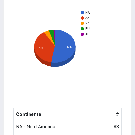
NA
AS
SA
EU
AF
NA
AS
Continente
#
NA - Nord America
88