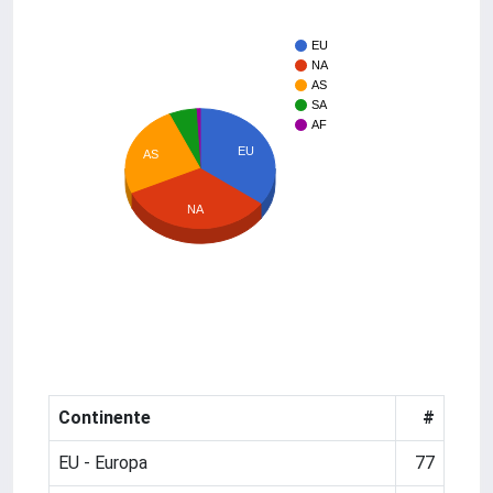
EU
NA
AS
SA
AF
EU
AS
NA
Continente
#
EU - Europa
77