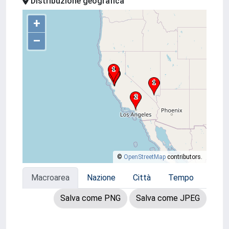
Distribuzione geografica
+
–
©
OpenStreetMap
contributors.
Macroarea
Nazione
Città
Tempo
Salva come PNG
Salva come JPEG