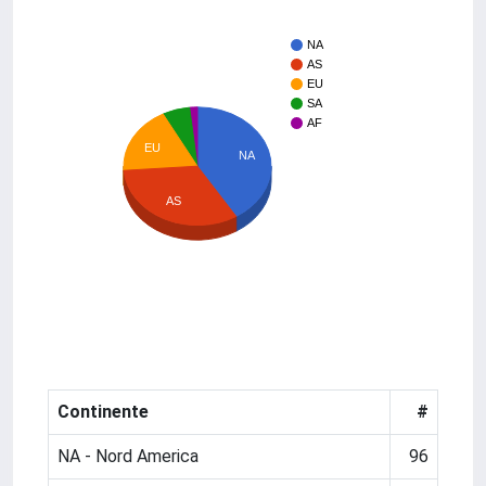
NA
AS
EU
SA
AF
EU
NA
AS
Continente
#
NA - Nord America
96