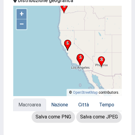
Distribuzione geografica
+
–
©
OpenStreetMap
contributors.
Macroarea
Nazione
Città
Tempo
Salva come PNG
Salva come JPEG