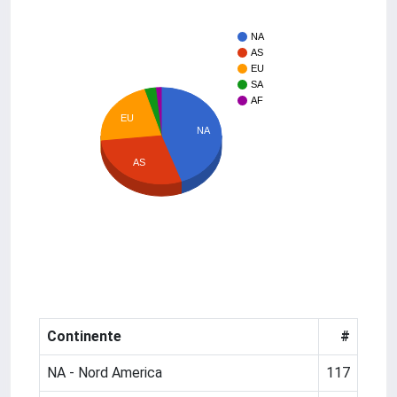
NA
AS
EU
SA
AF
EU
NA
AS
Continente
#
NA - Nord America
117