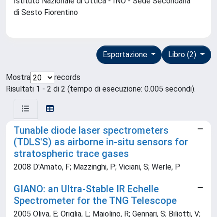
Istituto Nazionale di Ottica - INO - Sede Secondaria
di Sesto Fiorentino
Esportazione
Libro (2)
Mostra
records
Risultati 1 - 2 di 2 (tempo di esecuzione: 0.005 secondi).
Tunable diode laser spectrometers
(TDLS'S) as airborne in-situ sensors for
stratospheric trace gases
2008 D'Amato, F; Mazzinghi, P; Viciani, S; Werle, P
GIANO: an Ultra-Stable IR Echelle
Spectrometer for the TNG Telescope
2005 Oliva, E; Origlia, L; Maiolino, R; Gennari, S; Biliotti, V;