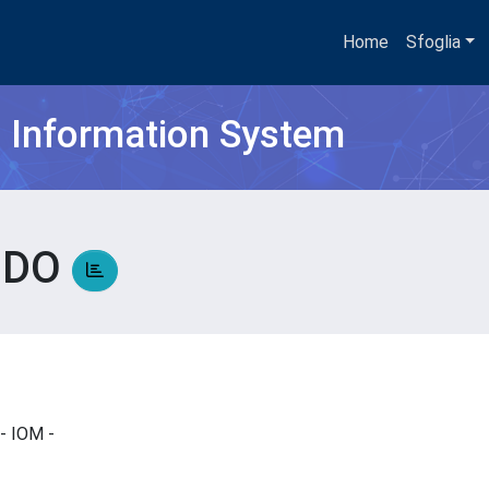
Home
Sfoglia
h Information System
NDO
i - IOM -