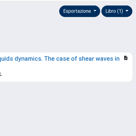
Esportazione
Libro (1)
liquids dynamics. The case of shear waves in
 L