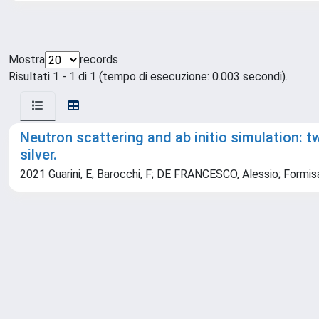
Mostra
records
Risultati 1 - 1 di 1 (tempo di esecuzione: 0.003 secondi).
Neutron scattering and ab initio simulation: 
silver.
2021 Guarini, E; Barocchi, F; DE FRANCESCO, Alessio; Formisano