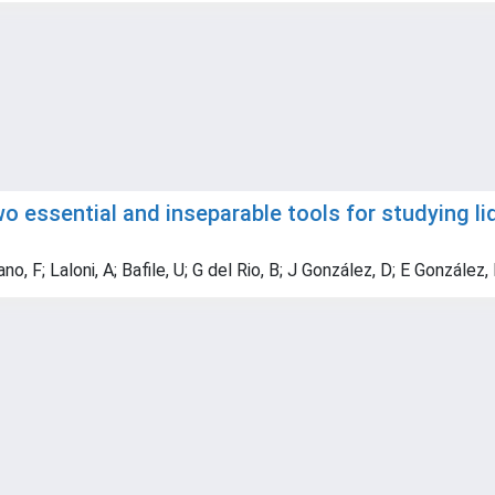
two essential and inseparable tools for studying 
, F; Laloni, A; Bafile, U; G del Rio, B; J González, D; E González,