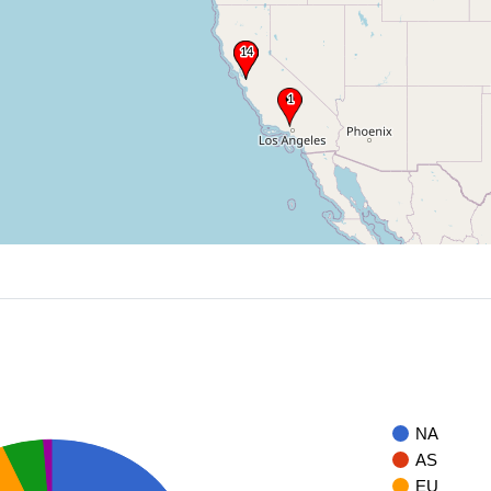
NA
AS
EU