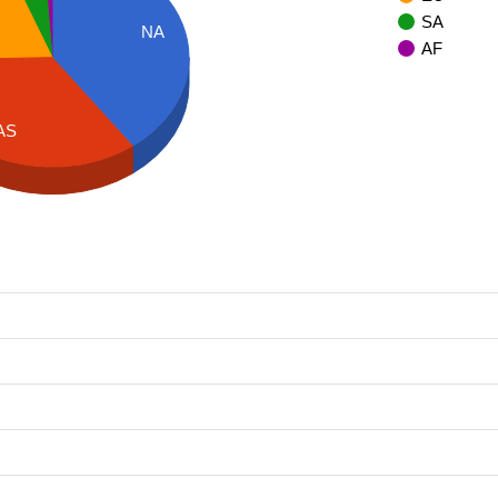
SA
NA
AF
AS