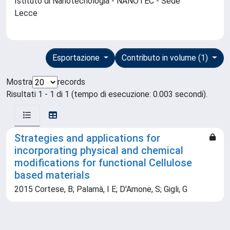
Istituto di Nanotecnologia - NANOTEC - Sede
Lecce
Esportazione
Contributo in volume (1)
Mostra
records
Risultati 1 - 1 di 1 (tempo di esecuzione: 0.003 secondi).
Strategies and applications for
incorporating physical and chemical
modifications for functional Cellulose
based materials
2015 Cortese, B; Palamà, I E; D'Amone, S; Gigli, G