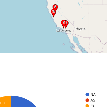
NA
AS
EU
EU