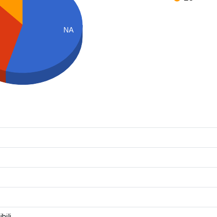
NA
bili