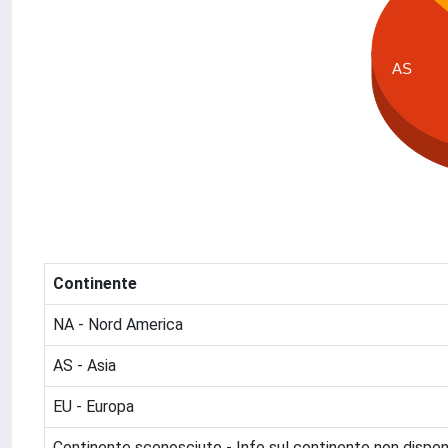
AS
Continente
NA - Nord America
AS - Asia
EU - Europa
Continente sconosciuto - Info sul continente non disponi