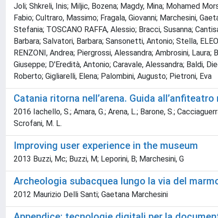
Joli; Shkreli, Inis; Miljic, Bozena; Magdy, Mina; Mohamed Mor
Fabio; Cultraro, Massimo; Fragala, Giovanni; Marchesini, G
Stefania; TOSCANO RAFFA, Alessio; Bracci, Susanna; Cantisani
Barbara; Salvatori, Barbara; Sansonetti, Antonio; Stella, EL
RENZONI, Andrea; Piergrossi, Alessandra; Ambrosini, Laura; Ben
Giuseppe; D'Eredità, Antonio; Caravale, Alessandra; Baldi, Dieg
Roberto; Gigliarelli, Elena; Palombini, Augusto; Pietroni, Eva
Catania ritorna nell’arena. Guida all’anfiteatr
2016 Iachello, S.; Amara, G.; Arena, L.; Barone, S.; Cacciaguerra
Scrofani, M. L.
Improving user experience in the museum
2013 Buzzi, Mc; Buzzi, M; Leporini, B; Marchesini, G
Archeologia subacquea lungo la via del marm
2012 Maurizio Delli Santi; Gaetana Marchesini
Appendice: tecnologie digitali per la document