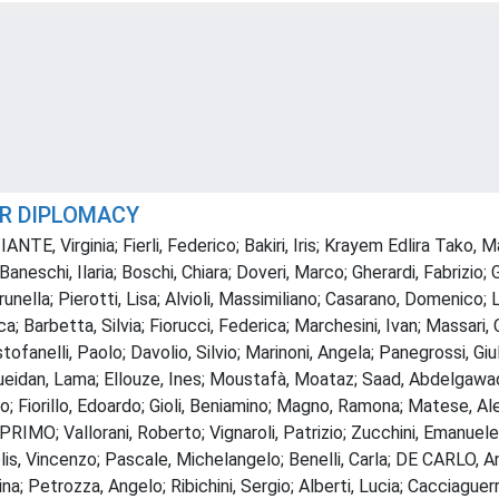
OR DIPLOMACY
, Virginia; Fierli, Federico; Bakiri, Iris; Krayem Edlira Tako, 
eschi, Ilaria; Boschi, Chiara; Doveri, Marco; Gherardi, Fabrizio; Gi
unella; Pierotti, Lisa; Alvioli, Massimiliano; Casarano, Domenico; L
 Barbetta, Silvia; Fiorucci, Federica; Marchesini, Ivan; Massari, C
stofanelli, Paolo; Davolio, Silvio; Marinoni, Angela; Panegrossi
eidan, Lama; Ellouze, Ines; Moustafà, Moataz; Saad, Abdelgawad; A
berto; Fiorillo, Edoardo; Gioli, Beniamino; Magno, Ramona; Matese, A
RIMO; Vallorani, Roberto; Vignaroli, Patrizio; Zucchini, Emanuele
is, Vincenzo; Pascale, Michelangelo; Benelli, Carla; DE CARLO, Ann
Rina; Petrozza, Angelo; Ribichini, Sergio; Alberti, Lucia; Cacciaguerr