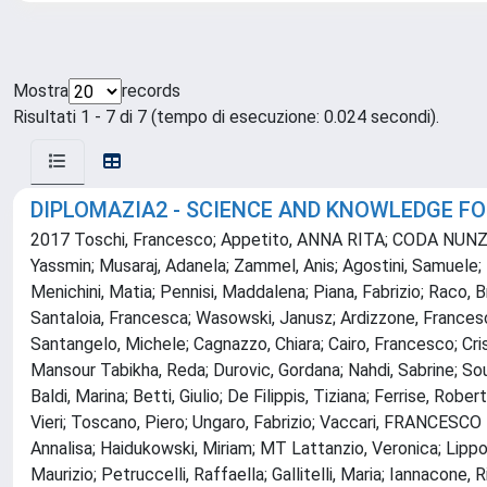
Mostra
records
Risultati 1 - 7 di 7 (tempo di esecuzione: 0.024 secondi).
DIPLOMAZIA2 - SCIENCE AND KNOWLEDGE F
2017 Toschi, Francesco; Appetito, ANNA RITA; CODA NUNZIANTE
Yassmin; Musaraj, Adanela; Zammel, Anis; Agostini, Samuele; Ban
Menichini, Matia; Pennisi, Maddalena; Piana, Fabrizio; Raco, Br
Santaloia, Francesca; Wasowski, Janusz; Ardizzone, Francesca;
Santangelo, Michele; Cagnazzo, Chiara; Cairo, Francesco; Cri
Mansour Tabikha, Reda; Durovic, Gordana; Nahdi, Sabrine; Sou
Baldi, Marina; Betti, Giulio; De Filippis, Tiziana; Ferrise, Ro
Vieri; Toscano, Piero; Ungaro, Fabrizio; Vaccari, FRANCESCO P
Annalisa; Haidukowski, Miriam; MT Lattanzio, Veronica; Lippol
Maurizio; Petruccelli, Raffaella; Gallitelli, Maria; Iannacone, 