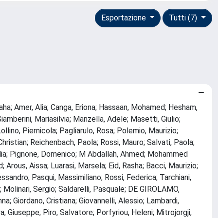
Esportazione
Tutti (7)
Maha; Amer, Alia; Canga, Eriona; Hassaan, Mohamed; Hesham,
amberini, Mariasilvia; Manzella, Adele; Masetti, Giulio;
ollino, Piernicola; Pagliarulo, Rosa; Polemio, Maurizio;
hristian; Reichenbach, Paola; Rossi, Mauro; Salvati, Paola;
, Giulia; Pignone, Domenico; M Abdallah, Ahmed; Mohammed
rous, Aissa; Luarasi, Marsela; Eid, Rasha; Bacci, Maurizio;
lessandro; Pasqui, Massimiliano; Rossi, Federica; Tarchiani,
; Molinari, Sergio; Saldarelli, Pasquale; DE GIROLAMO,
a; Giordano, Cristiana; Giovannelli, Alessio; Lambardi,
a, Giuseppe; Piro, Salvatore; Porfyriou, Heleni; Mitrojorgji,