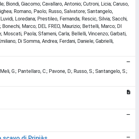
; Biondi, Giacomo; Cavallaro, Antonio; Cutroni, Licia; Caruso,
Lighea; Romano, Paolo; Russo, Salvatore; Santangelo,
vidi, Loredana; Prestileo, Fernanda; Rescic, Silvia; Sacchi,
a; Bonechi, Marco; DEL FREO, Maurizio; Bettelli, Marco; DI
 Moscati, Paola; Sfameni, Carla; Bellelli, Vincenzo; Garbati,
Emiliano; Di Somma, Andrea; Ferdani, Daniele; Gabrielli,
 Meli, G.; Pantellaro, C.; Pavone, D.; Russo, S.; Santangelo, S.;
 scavo di Priniàs