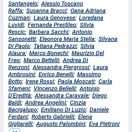
Santangelo
;
Alessio Toscano
Raffa
;
Susanna Bracci
;
Oana Adriana
Cuzman
;
Laura Genovese
;
Loredana
Luvidi
;
Fernanda Prestileo
;
Silvia
Rescic
;
Barbara Sacchi
;
Antonio
Sansonetti
;
Eleonora Maria Stella
;
Silvana
Di Paolo
;
Tatiana Pedrazzi
;
Silvia
Alaura
;
Marco Bonechi
;
Maurizio Del
Freo
;
Marco Bettelli
;
Andrea Di
Renzoni
;
Alessandra Piergrossi
;
Laura
Ambrosini
;
Enrico Benelli
;
Massimo
Botto
;
Irene Rossi
;
Paola Moscati
;
Carla
Sfameni
;
Vincenzo Bellelli
;
Antonio
D'Eredità
;
Alessandra Caravale
;
Diego
Baldi
;
Andrea Angelini
;
Cinzia
Bacigalupo
;
Emiliano Di Luzio
;
Daniele
Ferdani
;
Roberto Gabrielli
;
Elena
Gigliarelli
;
Augusto Palombini
;
Eva Pietroni