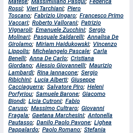
Matese
;
Massimiliano Pasqui
;
Federica
Rossi
;
Vieri Tarchiani
;
Piero
Toscano
;
Fabrizio Ungaro
;
Francesco Primo
Vaccari
;
Roberto Vallorani
;
Patrizio
Vignaroli
;
Emanuele Zucchini
;
Sergio
Molinari
;
Pasquale Saldarelli
;
Annalisa De
Girolamo
;
Miriam Haidukowski
;
Vincenzo
Lippolis
;
Michelangelo Pascale
;
Carla
Benelli
;
Anna De Carlo
;
Cristiana
Giordano
;
Alessio Giovannelli
;
Maurizio
Lambardi
;
Rina Iannacone
;
Sergio
Ribichini
;
Lucia Alberti
;
Giuseppe
Cacciaguerra
;
Salvatore Piro
;
Heleni
Porfyriou
;
Samuele Barone
;
Giacomo
Biondi
;
Licia Cutroni
;
Fabio
Caruso
;
Massimo Cultraro
;
Giovanni
Fragala
;
Gaetana Marchesini
;
Antonella
Pautasso
;
Danilo Paolo Pavone
;
Lighea
Pappalardo
;
Paolo Romano
;
Stefania