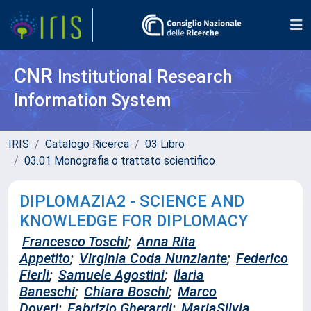
CNR
Institutional Research
Information System
IRIS
Catalogo Ricerca
03 Libro
03.01 Monografia o trattato scientifico
DIPLOMAZIA2 - SCIENCE AND
KNOWLEDGE FOR DIPLOMACY
Francesco Toschi
;
Anna Rita
Appetito
;
Virginia Coda Nunziante
;
Federico
Fierli
;
Samuele Agostini
;
Ilaria
Baneschi
;
Chiara Boschi
;
Marco
Doveri
;
Fabrizio Gherardi
;
MariaSilvia