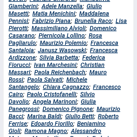
Giamberini
;
Adele Manzella
;
Giulio
Masetti
;
Matia Menichini
;
Maddalena
Pennisi
;
Fabrizio Piana
;
Brunella Raco
;
Lisa
Pierotti
;
Massimiliano Alvioli
;
Domenico
Casarano
;
Piernicola Lollino
;
Rosa
Pagliarulo
;
Maurizio Polemio
;
Francesca
Santaloia
;
Janusz Wasowski
;
Francesca
Ardizzone
;
Silvia Barbetta
;
Federica
Fiorucci
;
Ivan Marchesini
;
Christian
Massari
;
Paola Reichenbach
;
Mauro
Rossi
;
Paola Salvati
;
Michele
Santangelo
;
Chiara Cagnazzo
;
Francesco
Cairo
;
Paolo Cristofanelli
;
Silvio
Davolio
;
Angela Marinoni
;
Giulia
Panegrossi
;
Domenico Pignone
;
Maurizio
Bacci
;
Marina Baldi
;
Giulio Betti
;
Roberto
Ferrise
;
Edoardo Fiorillo
;
Beniamino
Gioli
;
Ramona Magno
;
Alessandro