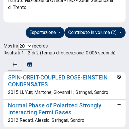
Istituto Nazionale di Ottica - INO - Sede Secondaria
di Trento
Esportazione
Contributo in volume (2)
Mostra
records
Risultati 1 - 2 di 2 (tempo di esecuzione: 0.006 secondi).
SPIN-ORBIT-COUPLED BOSE-EINSTEIN
CONDENSATES
2015 Li, Yun; Martone, Giovanni I.; Stringari, Sandro
Normal Phase of Polarized Strongly
Interacting Fermi Gases
2012 Recati, Alessio; Stringari, Sandro