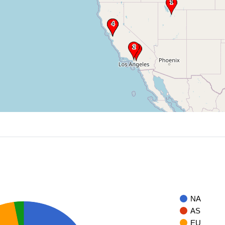
NA
AS
EU