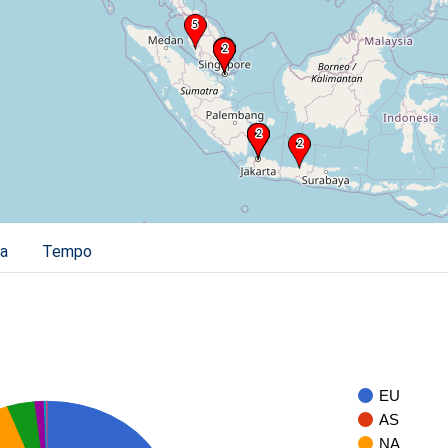
ia
Tempo
EU
AS
NA