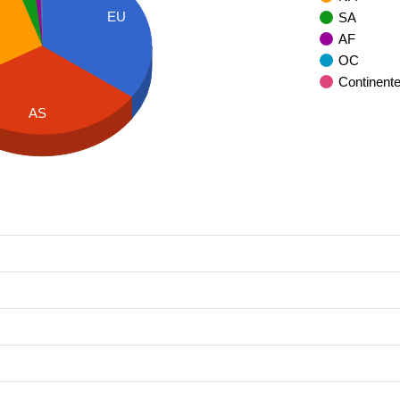
EU
SA
AF
OC
Continent
AS