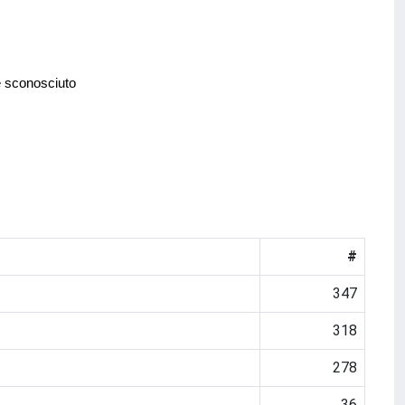
e sconosciuto
#
347
318
278
36