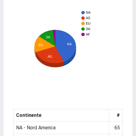
NA
AS
EU
SA
AF
SA
NA
EU
AS
Continente
#
NA - Nord America
65