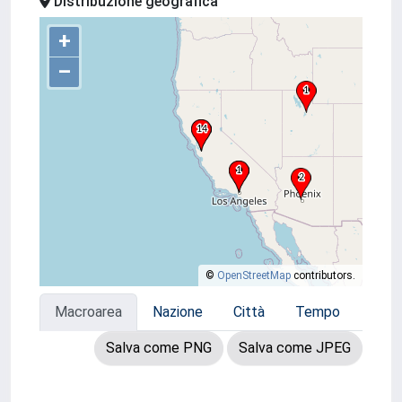
Distribuzione geografica
+
–
©
OpenStreetMap
contributors.
Macroarea
Nazione
Città
Tempo
Salva come PNG
Salva come JPEG