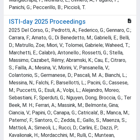
Panichi, G.; Peccerillo, B.; Piccioli, T.
ISTI-day 2025 Proceedings
2025 Del Corso, G.; Pedrotti, A.; Federico, G.; Gennaro, C.;
Carrara, F.; Amato, G.; Di Benedetto, M.; Gabrielli, E.; Belli,
D.; Matrullo, Zoe; Miori, V.; Tolomei, Gabriele; Waheed, T.;
Marchetti, E.; Calabrò, Antonello.; Rossetti, G.; Stella,
Massimo; Cazabet, Rémy; Abramski, K.; Cau, E.; Citraro,
S.; Failla, A.; Mesina, V.; Morini, V.; Pansanella, V.;
Colantonio, S.; Germanese, D.; Pascali, M. A.; Bianchi, L.;
Messina, N.; Falchi, F.; Barsellotti, L.; Pacini, G.; Cassese,
M.; Puccetti, G.; Esuli, A.; Volpi, L.; Alejandro, Moreo;
Sebastiani, F.; Sperduti, G.; Nguyen, Dong; Broccia, G.; Ter
Beek, M. H.; Ferrari, A.; Massink, M.; Belmonte, Gina;
Ciancia, V.; Papini, O.; Canapa, G.; Catricala', B.; Manca, M.;
Paterno', F.; Santoro, C.; Zedda, E.; Gallo, S.; Maenza, S.;
Mattioli, A.; Simeoli, L.; Rucci, D.; Carlini, E.; Dazzi, P.;
Kavalionak, H.; Mordacchini, M.; Rulli, C.; Muntean,