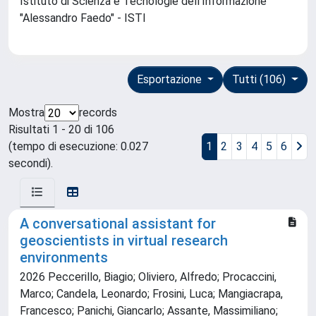
Istituto di Scienza e Tecnologie dell'Informazione
"Alessandro Faedo" - ISTI
Esportazione
Tutti (106)
Mostra
records
Risultati 1 - 20 di 106
(tempo di esecuzione: 0.027
1
2
3
4
5
6
secondi).
A conversational assistant for
geoscientists in virtual research
environments
2026 Peccerillo, Biagio; Oliviero, Alfredo; Procaccini,
Marco; Candela, Leonardo; Frosini, Luca; Mangiacrapa,
Francesco; Panichi, Giancarlo; Assante, Massimiliano;