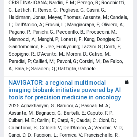
CRISTINA-IOANA; Nardini, F. M.; Perego, R.; Rocchietti,
G.; Lettich, F.; Renso, C.; Pugliese, C.; Casini, G.;
Haldimann, Jonas; Meyer, Thomas; Assante, M.; Candela,
L.; Dell'Amico, A.; Frosini, L.; Mangiacrapa, F.; Oliviero, A.;
Pagano, P.; Panichi, G.; Peccerillo, B.; Procaccini, M.;
Mannocci, A.; Manghi, P.; Lonetti, F.; Kang, Dongjae; Di
Giandomenico, F.; Jee, Eunkyoung; Lazzini, G.; Conti, F.;
Scopigno, R.; D'Acunto, M.; Moroni, D.; Cafiso, M.;
Paradisi, P.; Callieri, M.; Pavoni, G.; Corsini, M.; De Falco,
A.; Sala, F.; Saraceni, Q.; Gattiglia, Gabriele
NAVIGATOR: a regional multimodal
imaging biobank initiative powered by AI
tools for precision medicine in oncology
2025 Aghakhanyan, G.; Barucci, A.; Pascali, M. A.;
Assante, M.; Bagnacci, G.; Bertelli, E.; Caputo, F. P.;
Cuibari, M. E.; Carlini, E.; Carpi, R.; Caudai, C.; Cioni, D.;
Colantonio, S.; Colcelli, V.; Dell'Amico, A.; Vecchio, V. D.;
Gangi, D. D.; Faggioni, L.; Formica, V.; Francischello, R.;