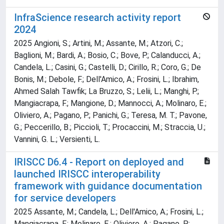
InfraScience research activity report
2024
2025 Angioni, S.; Artini, M.; Assante, M.; Atzori, C.;
Baglioni, M.; Bardi, A.; Bosio, C.; Bove, P.; Calanducci, A.;
Candela, L.; Casini, G.; Castelli, D.; Cirillo, R.; Coro, G.; De
Bonis, M.; Debole, F.; Dell'Amico, A.; Frosini, L.; Ibrahim,
Ahmed Salah Tawfik; La Bruzzo, S.; Lelii, L.; Manghi, P.;
Mangiacrapa, F.; Mangione, D.; Mannocci, A.; Molinaro, E.;
Oliviero, A.; Pagano, P.; Panichi, G.; Teresa, M. T.; Pavone,
G.; Peccerillo, B.; Piccioli, T.; Procaccini, M.; Straccia, U.;
Vannini, G. L.; Versienti, L.
IRISCC D6.4 - Report on deployed and
launched IRISCC interoperability
framework with guidance documentation
for service developers
2025 Assante, M.; Candela, L.; Dell'Amico, A.; Frosini, L.;
Mangiacrapa, F.; Molinaro, E.; Oliviero, A.; Pagano, P.;