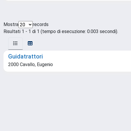
Mostra
records
Risultati 1 - 1 di 1 (tempo di esecuzione: 0.003 secondi).
Guidatrattori
2000 Cavallo, Eugenio