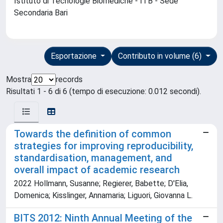
Istituto di Tecnologie Biomediche - ITB - Sede
Secondaria Bari
Esportazione
Contributo in volume (6)
Mostra
records
Risultati 1 - 6 di 6 (tempo di esecuzione: 0.012 secondi).
Towards the definition of common
strategies for improving reproducibility,
standardisation, management, and
overall impact of academic research
2022 Hollmann, Susanne; Regierer, Babette; D'Elia,
Domenica; Kisslinger, Annamaria; Liguori, Giovanna L.
BITS 2012: Ninth Annual Meeting of the