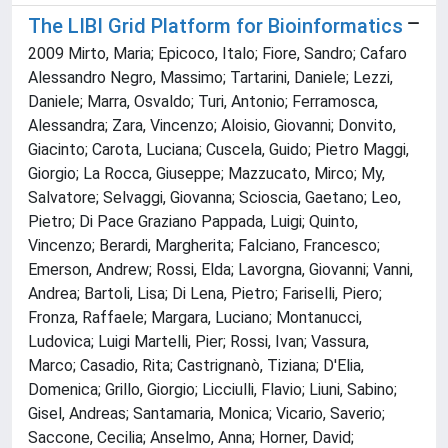
The LIBI Grid Platform for Bioinformatics
2009 Mirto, Maria; Epicoco, Italo; Fiore, Sandro; Cafaro
Alessandro Negro, Massimo; Tartarini, Daniele; Lezzi,
Daniele; Marra, Osvaldo; Turi, Antonio; Ferramosca,
Alessandra; Zara, Vincenzo; Aloisio, Giovanni; Donvito,
Giacinto; Carota, Luciana; Cuscela, Guido; Pietro Maggi,
Giorgio; La Rocca, Giuseppe; Mazzucato, Mirco; My,
Salvatore; Selvaggi, Giovanna; Scioscia, Gaetano; Leo,
Pietro; Di Pace Graziano Pappada, Luigi; Quinto,
Vincenzo; Berardi, Margherita; Falciano, Francesco;
Emerson, Andrew; Rossi, Elda; Lavorgna, Giovanni; Vanni,
Andrea; Bartoli, Lisa; Di Lena, Pietro; Fariselli, Piero;
Fronza, Raffaele; Margara, Luciano; Montanucci,
Ludovica; Luigi Martelli, Pier; Rossi, Ivan; Vassura,
Marco; Casadio, Rita; Castrignanò, Tiziana; D'Elia,
Domenica; Grillo, Giorgio; Licciulli, Flavio; Liuni, Sabino;
Gisel, Andreas; Santamaria, Monica; Vicario, Saverio;
Saccone, Cecilia; Anselmo, Anna; Horner, David;