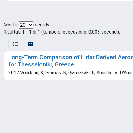
Mostra
records
Risultati 1 - 1 di 1 (tempo di esecuzione: 0.003 secondi).
Long-Term Comparison of Lidar Derived Aero
for Thessaloniki, Greece
2017 Voudouri, K; Siomos, N; Giannakaki, E; Amiridis, V; D'Amic