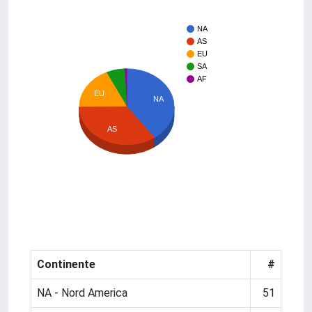
NA
AS
EU
SA
AF
EU
NA
AS
Continente
#
NA - Nord America
51