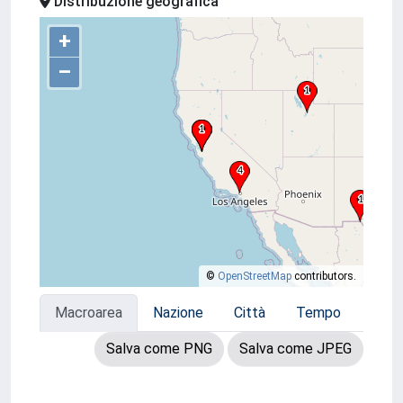
Distribuzione geografica
+
–
©
OpenStreetMap
contributors.
Macroarea
Nazione
Città
Tempo
Salva come PNG
Salva come JPEG