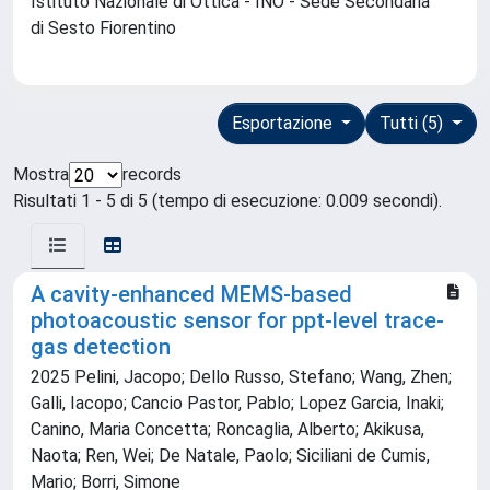
Istituto Nazionale di Ottica - INO - Sede Secondaria
di Sesto Fiorentino
Esportazione
Tutti (5)
Mostra
records
Risultati 1 - 5 di 5 (tempo di esecuzione: 0.009 secondi).
A cavity-enhanced MEMS-based
photoacoustic sensor for ppt-level trace-
gas detection
2025 Pelini, Jacopo; Dello Russo, Stefano; Wang, Zhen;
Galli, Iacopo; Cancio Pastor, Pablo; Lopez Garcia, Inaki;
Canino, Maria Concetta; Roncaglia, Alberto; Akikusa,
Naota; Ren, Wei; De Natale, Paolo; Siciliani de Cumis,
Mario; Borri, Simone