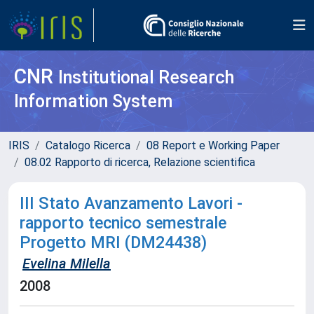
CNR
Institutional Research
Information System
IRIS
Catalogo Ricerca
08 Report e Working Paper
08.02 Rapporto di ricerca, Relazione scientifica
III Stato Avanzamento Lavori -
rapporto tecnico semestrale
Progetto MRI (DM24438)
Evelina Milella
2008