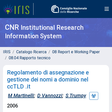
CNR
Institutional Research
Information System
IRIS
Catalogo Ricerca
08 Report e Working Paper
08.04 Rapporto tecnico
Regolamento di assegnazione e
gestione dei nomi a dominio nel
ccTLD .it
M Martinelli
;
D Vannozzi
;
S Trumpy
2006