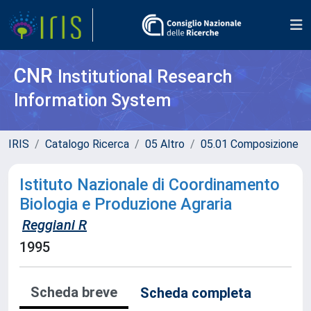
CNR
Institutional Research
Information System
IRIS
Catalogo Ricerca
05 Altro
05.01 Composizione
Istituto Nazionale di Coordinamento
Biologia e Produzione Agraria
Reggiani R
1995
Scheda breve
Scheda completa