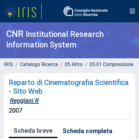
CNR
Institutional Research
Information System
IRIS
Catalogo Ricerca
05 Altro
05.01 Composizione
Reparto di Cinematografia Scientifica
- Sito Web
Reggiani R
2007
Scheda breve
Scheda completa