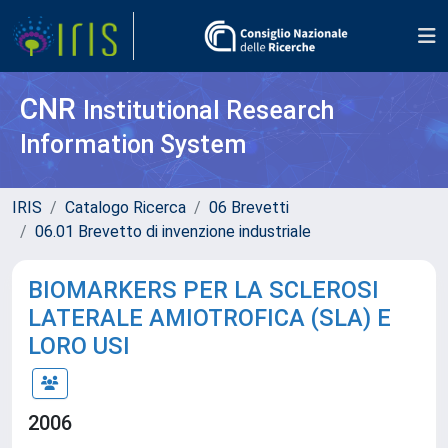
CNR
Institutional Research
Information System
IRIS
Catalogo Ricerca
06 Brevetti
06.01 Brevetto di invenzione industriale
BIOMARKERS PER LA SCLEROSI
LATERALE AMIOTROFICA (SLA) E
LORO USI
2006