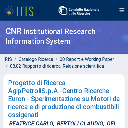
CNR
Institutional Research
Information System
IRIS
Catalogo Ricerca
08 Report e Working Paper
08.02 Rapporto di ricerca, Relazione scientifica
Progetto di Ricerca
AgipPetroliS.p.A.-Centro Ricerche
Euron - Sperimentazione su Motori da
ricerca e di produzione di combustibili
ossigenati
BEATRICE CARLO
;
BERTOLI CLAUDIO
;
DEL