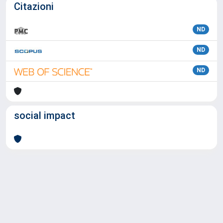
Citazioni
ND
ND
ND
social impact