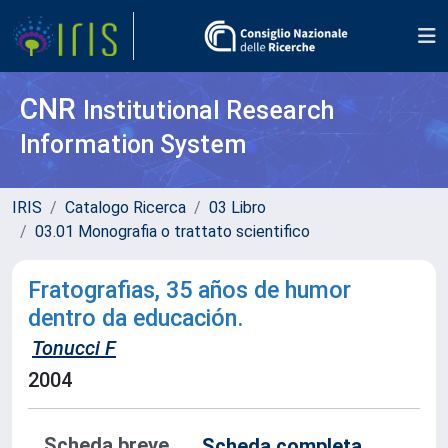
CNR
Institutional Research
Information System
IRIS
Catalogo Ricerca
03 Libro
03.01 Monografia o trattato scientifico
Fratografias, 35 años de humor
dentro da educación.
Tonucci F
2004
Scheda breve
Scheda completa