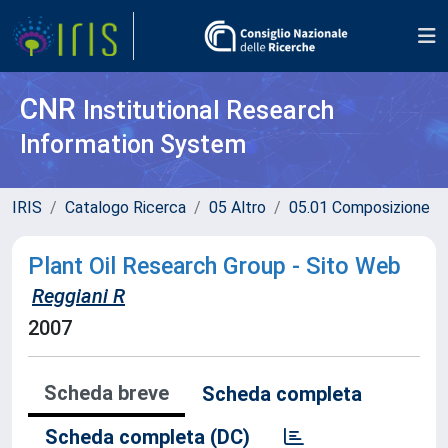
CNR
Institutional Research
Information System
IRIS
Catalogo Ricerca
05 Altro
05.01 Composizione
Plant Oil Research Group - Sito Web
Reggiani R
2007
Scheda breve
Scheda completa
Scheda completa (DC)