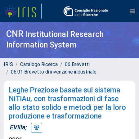
CNR
Institutional Research
Information System
IRIS
Catalogo Ricerca
06 Brevetti
06.01 Brevetto di invenzione industriale
Leghe Preziose basate sul sistema
NiTiAu, con trasformazioni di fase
allo stato solido e metodi per la loro
produzione e trasformazione
EVilla
;