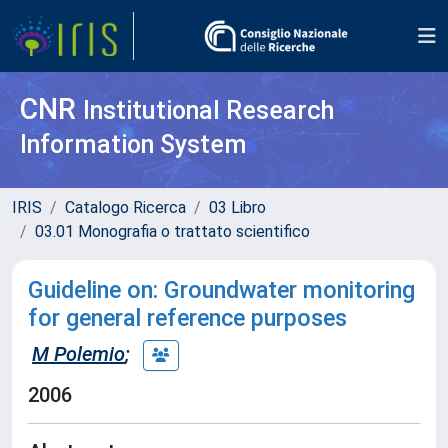
CNR
Institutional Research
Information System
IRIS
Catalogo Ricerca
03 Libro
03.01 Monografia o trattato scientifico
Guideline on: Groundwater monitoring
for general reference purposes
M Polemio
;
2006