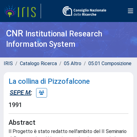
CNR
Institutional Research
Information System
IRIS
Catalogo Ricerca
05 Altro
05.01 Composizione
La collina di Pizzofalcone
SEPE M
;
1991
Abstract
Il Progetto è stato redatto nell'ambito del II Seminario