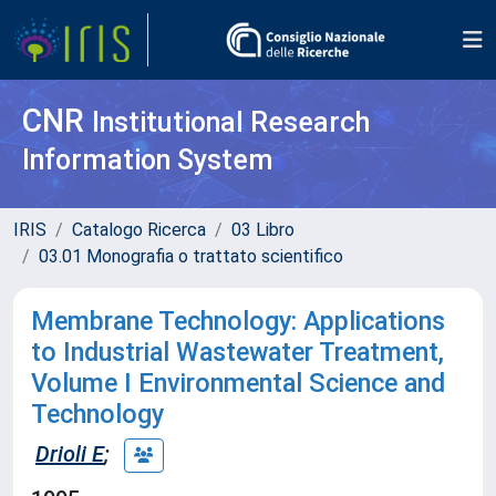
CNR
Institutional Research
Information System
IRIS
Catalogo Ricerca
03 Libro
03.01 Monografia o trattato scientifico
Membrane Technology: Applications
to Industrial Wastewater Treatment,
Volume I Environmental Science and
Technology
Drioli E
;